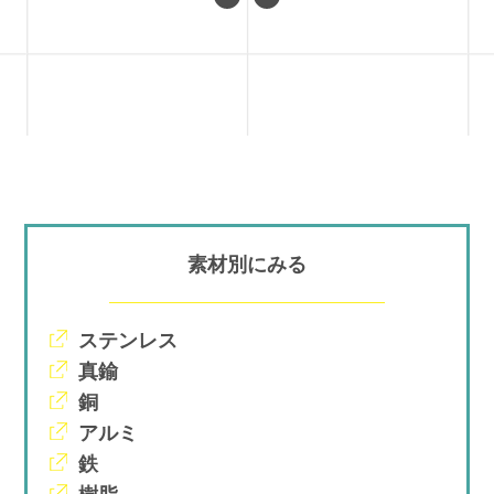
素材別にみる
ステンレス
真鍮
銅
アルミ
鉄